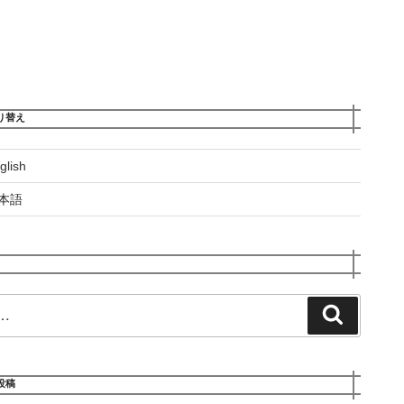
り替え
glish
本語
検
索
投稿