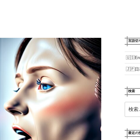
言語切
En
日
検索
検
索:
最近の