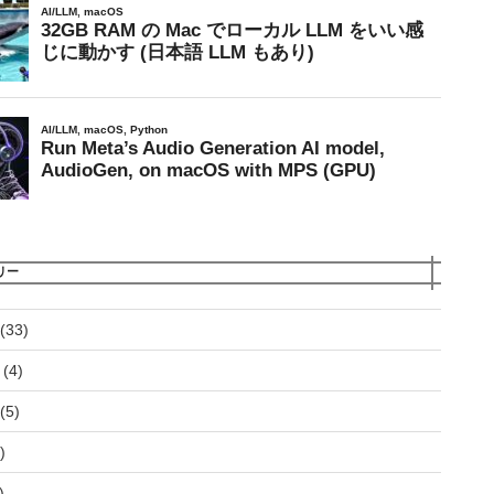
リー
(33)
(4)
(5)
)
)