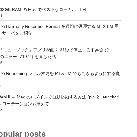
 32GB RAM の Mac でベストなローカル LLM
31
ss の Harmony Response Format を適切に処理する MLX-LM 用
シサーバをご紹介
02
の「ミュージック」アプリが曲を 31秒で停止する不具合 (と
ay のエラー -71974) を直した話
05
ss の Reasoning レベル変更を MLX-LM でもできるようにする魔
15
WebUI を Mac のログインで自動起動する方法 (pip と launchctl
グローテーションも添えて)
13
opular posts