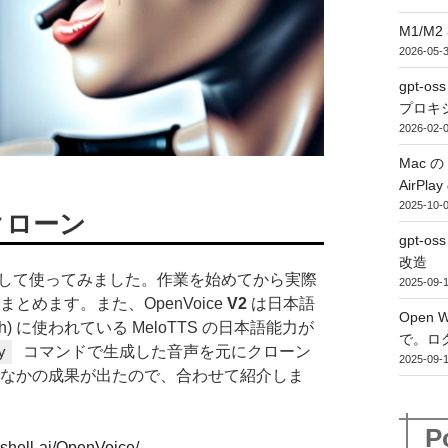
M1/M2
2026-05-
gpt-o
プロキ
2026-02-
Mac 
AirPl
2025-10-
声クローン
gpt-o
改造
ストールして使ってみました。作業を始めてから実際
2025-09-
めます。また、OpenVoice
V2
は日本語
Open 
ch) に使われている MeloTTS の日本語能力が
で。ロ
y
コマンドで生成した音声を元にクローン
2025-09-
なかの成果が出たので、合わせて紹介しま
P
yshell-ai/OpenVoice/