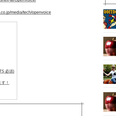
l.co.jp/media/tech/openvoice
S 必須)
します！