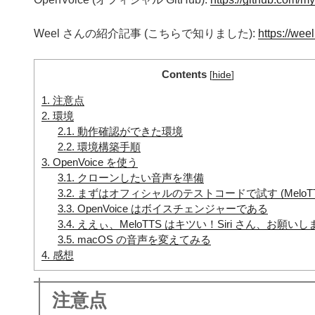
Weel さんの紹介記事 (こちらで知りました):
https://wee
Contents
[
hide
]
1.
注意点
2.
環境
2.1.
動作確認ができた環境
2.2.
環境構築手順
3.
OpenVoice を使う
3.1.
クローンしたい音声を準備
3.2.
まずはオフィシャルのテストコードで試す (MeloTT
3.3.
OpenVoice はボイスチェンジャーである
3.4.
ええぃ、MeloTTS はキツい！Siri さん、お願い
3.5.
macOS の音声を変えてみる
4.
感想
注意点