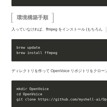
環境構築手順
入っていなければ、ffmpeg をインストール (もちろん
brew update

brew install ffmpeg
ディレクトリを作って OpenVoice リポジトリをク
mkdir OpenVoice

cd OpenVoice

git clone https://github.com/myshell-ai/Op