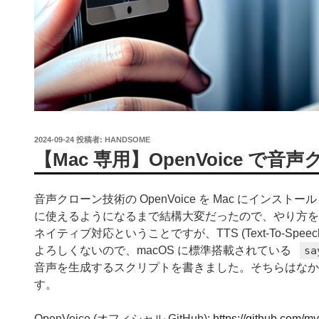
投
2024-09-24
投稿者:
HANDSOME
稿
【Mac 専用】OpenVoice で音
日:
音声クローン技術の OpenVoice を Mac にイン
に使えるようになるまで結構大変だったので、やり方をまと
ネイティブ対応ということですが、TTS (Text-To-Spee
よろしくないので、macOS に標準搭載されている
sa
音声を生成するスクリプトを書きました。そちらはなか
す。
OpenVoice (オフィシャル GitHub):
https://github.com/m