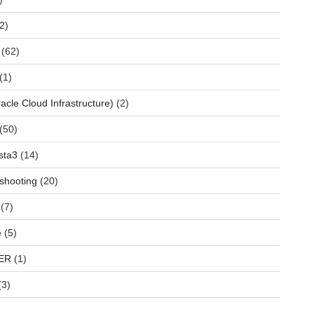
2)
(62)
(1)
acle Cloud Infrastructure)
(2)
(50)
sta3
(14)
shooting
(20)
(7)
e
(5)
ER
(1)
(3)