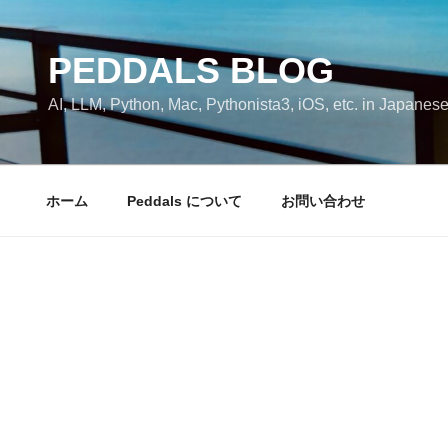
コ
ン
テ
PEDDALS BLOG
ン
AI, LLM, Python, Mac, Pythonista3, iOS, etc. in Japanes
ツ
へ
ス
キ
ホーム
Peddals について
お問い合わせ
ッ
プ