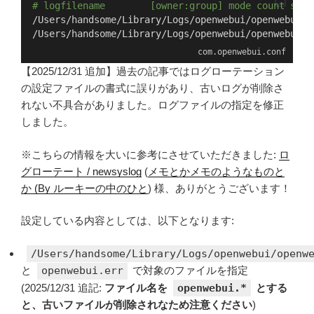
# logfilename        [owner:group] mode count size
/Users/handsome/Library/Logs/openwebui/openwebui.l
/Users/handsome/Library/Logs/openwebui/openwebui.e
com.openwebui.conf
【2025/12/31 追加】過去の記事ではログローテーション
の設定ファイルの書式に誤りがあり、古いログが削除さ
れない不具合がありました。ログファイルの指定を修正
しました。
※こちらの情報を大いに参考にさせていただきました:
ロ
グローテート / newsyslog
(
メモとかメモのようなものと
か (By ルーキーの中のひと
) 様、ありがとうございます！
設定している内容としては、以下となります:
/Users/handsome/Library/Logs/openwebui/openw
と
openwebui.err
で対象のファイルを指定
(2025/12/31 追記:
ファイル名を
openwebui.*
とする
と、古いファイルが削除されなため注意ください
)