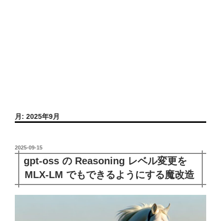
月:
2025年9月
投
2025-09-15
稿
gpt-oss の Reasoning レベル変更を
日:
MLX-LM でもできるようにする魔改造