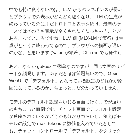
中でも特に良くないのは、LLM からのレスポンスが長い
とブラウザでの表示がどんどん遅くなり、LLM の生成が
終わっているのにまだトロトロと表示を続け、最悪のケ
ースではそのうち表示が全くされなくなっちゃうことが
ある、ってところですね。LLM 側 (MLX-LM で実行) は生
成がとっくに終わってるので、ブラウザへの描画が遅い
のかな、と思います (Safari が顕著、Chrome でも発生)。
あと、なぜか gpt-oss で顕著なのですが、同じ文章のリピ
ートが頻発します。Dify だとほぼ問題無いので、Open
WebUI で「デフォルト」となっている設定のどれかが原
因になっているのか、ちょっとまだ分かっていません。
モデルのデフォルト設定をいじる画面に行くまでが遠い
のもちょっと面倒です。チャット画面でデフォルト設定
が反映されているかどうかも分かりづらいし。例えばモ
デルの設定で max_tokens に数値を入れていたとして
も、チャットコントロールで「デフォルト」をクリック