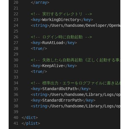
</
array
>
<!-- 実行するディレクトリ -->
<
key
>
WorkingDirectory
</
key
>
<
string
>
/Users/handsome/Developer/OpenWebU
<!-- ログイン時に自動起動 -->
<
key
>
RunAtLoad
</
key
>
<
true
/>
<!-- 失敗したら自動再起動 (正しく起動する事が確
<
key
>
KeepAlive
</
key
>
<
true
/>
<!-- 標準出力・エラーをログファイルに書き込む --
<
key
>
StandardOutPath
</
key
>
<
string
>
/Users/handsome/Library/Logs/openw
<
key
>
StandardErrorPath
</
key
>
<
string
>
/Users/handsome/Library/Logs/openw
</
dict
>
</
plist
>