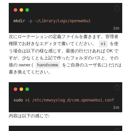
mkdir
-p
~/Library/Logs/openwebui
Zsh
次にローテーションの定義ファイルを書きます。管理者
権限でお好きなエディタで書いてください。
vi
を使
う場合は以下の様な感じす。最後の行だけあれば OK で
すが、少なくとも上記で作ったフォルダのパスと、その
後の owner (
handsome
をご自身のユーザ名に) だけは
書き換えてください。
sudo
vi
/etc/newsyslog.d/com.openwebui.conf
Zsh
内容は以下の感じで: