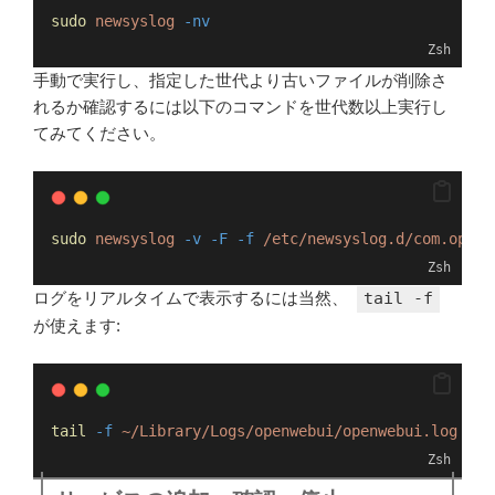
sudo
newsyslog
-nv
Zsh
手動で実行し、指定した世代より古いファイルが削除さ
れるか確認するには以下のコマンドを世代数以上実行し
てみてください。
sudo
newsyslog
-v
-F
-f
/etc/newsyslog.d/com.openw
Zsh
ログをリアルタイムで表示するには当然、
tail -f
が使えます:
tail
-f
~/Library/Logs/openwebui/openwebui.log
Zsh