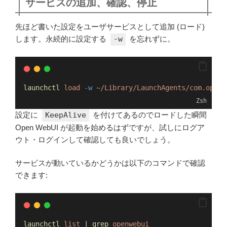
サービスの追加、確認、停止
先ほど書いた設定をユーザサービスとして追加 (ロード)
します。永続的に設定する
-w
を忘れずに。
launchctl
load
-w
~/Library/LaunchAgents/com.openw
Zsh
設定に
KeepAlive
を付けてあるのでロードした瞬間
Open WebUI が起動を始めるはずですが、試しにログア
ウト・ログインして確認しても良いでしょう。
サービスが動いているかどうかは以下のコマンドで確認
できます:
launchctl
list
 | 
grep
openwebui