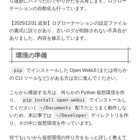
ら微妙にハマったのでやりかたを共有します。ログロー
テーションの自動化も行っています。
【2025/12/31 追加】ログローテーションの設定ファイル
の書式に誤りがあり、古いログが削除されない不具合が
ありました。内容を修正しています。
環境の準備
pip
でインストールした Open WebUI (または何らか
の CLI ツールなど) がある方は次に進んでください。
こらから構築する方は、何らかの Python 仮想環境を作
り、
pip install open-webui
でインストールし
てください (
~/Documents
配下だとうまく動作しな
いため、本記事では
~/Developer
ディレクトリを作
り、その中に仮想環境を作っています)。
何でもいいから仮想環境の作り方をもっと詳しく教えて