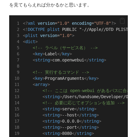
を見てもらえれば分かるかと思います。
<?
xml
 version
=
"1.0"
 encoding
=
"UTF-8"
?>
<!
DOCTYPE
plist
 PUBLIC "-//Apple//DTD PLIST 1.
<
plist
version
=
"1.0"
>
<
dict
>
<!-- ラベル（サービス名） -->
<
key
>
Label
</
key
>
<
string
>
com.openwebui
</
string
>
<!-- 実行するコマンド -->
<
key
>
ProgramArguments
</
key
>
<
array
>
<!-- ここは open‑webui があるパスに合わせ
<
string
>
/Users/handsome/Developer/Open
<!-- 必要に応じてオプションを追加 -->
<
string
>
serve
</
string
>
<
string
>
--host
</
string
>
<
string
>
0.0.0.0
</
string
>
<
string
>
--port
</
string
>
<
string
>
8080
</
string
>