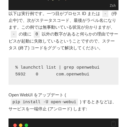
Zsh
以下は実行例です。一つ目がプロセス ID または
-
(停
止中)で、次がステータスコード、最後がラベル名になり
ます。この例では無事動いている状況が分かりますが、
-
の後に
0
以外の数字があると何らかの理由でサー
ビスが起動に失敗しているということですので、ステー
タス (終了) コードをググって解決してください。
% launchctl list | grep openwebui
5932	0	com.openwebui
Open WebUI をアップデート (
pip install -U open-webui
) するときなどは、
サービスを一端停止 (アンロード) します: