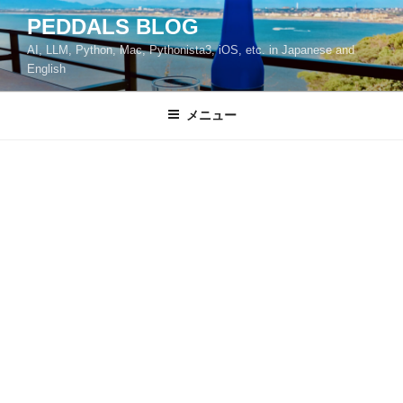
コ
PEDDALS BLOG
ン
AI, LLM, Python, Mac, Pythonista3, iOS, etc. in Japanese and
テ
English
ン
ツ
メニュー
へ
ス
キ
ッ
プ