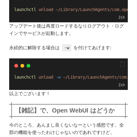
launchctl
unload
~/Library/LaunchAgents/com.openwe
Zsh
アップデート後は再度ロードするなりログアウト・ログ
インでサービスが起動します。
永続的に解除する場合は
-w
を付けてあげます:
launchctl
unload
-w
~/Library/LaunchAgents/com.ope
Zsh
以上でございます！
【雑記】で、Open WebUI はどうか
今のところ、あんまし良くないなーという感想です。全
部の機能を使ったわけじゃないのであれですけど。