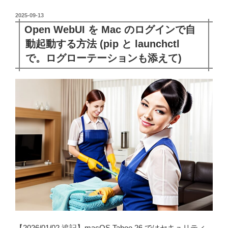
投
2025-09-13
稿
Open WebUI を Mac のログインで自
日:
動起動する方法 (pip と launchctl
で。ログローテーションも添えて)
【2026/01/02 追記】macOS Tahoe 26 ではセキュリティ