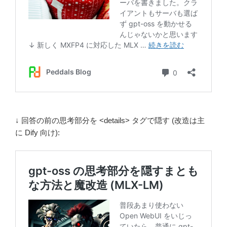
↓ 回答の前の思考部分を <details> タグで隠す (改造は主
に Dify 向け):