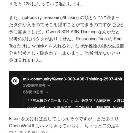
すると 128 になっていて混乱します。
また、gpt-oss は reasoning/thinking の頭とケツに決まっ
たタグが入るのでそこを隠すことができるのですが (
別記
事
に書きました)、Qwen3-30B-A3B Thinking なんかだと
思考の頭にはタグがありません。Reasoning Tags の End
Tag だけに </think> を入れると、なぜか推論の後の生成部
分も思考として隠されてしまいます。当然開かないと中
身は見れません。
Issue をあげれば直してもらえそうですが、まだあまり
Open WebUI にハマりきっておらず、ちょっと二の足を
踏んでいる感じです。