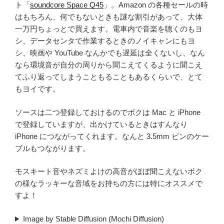
ト「
soundcore Space Q45
」。Amazon の各種セールの時
はもちろん、何でもないときも謎な割引があって、大体
一万円ちょっとで買えます。電車内で音楽を聴くのもヨ
シ、データセンタで作業するときのノイキャンにもヨ
シ、映画や YouTube なんかでも遅延は全くないし、なん
なら環境音が自分の周りから聞こえてくるように聞こえ
てふり返ってしまうこともることもあるくらいで、とて
もヨイです。
ソースは二つ登録しておけるのでボクは Mac と iPhone
で登録していますが、出かけているときはすんなり
iPhone につながってくれます。なんと 3.5mm ピンのケー
ブルもつながります。
モスキート音やネズミよけの高音がほぼ聞こえないボク
の様なラッキーな音域をお持ちの方には特にオススメで
すよ！
Image by Stable Diffusion (Mochi Diffusion)