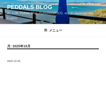
コ
PEDDALS BLOG
ン
AI, LLM, Python, Mac, Pythonista3, iOS, etc. in Japanese and
テ
English
ン
ツ
メニュー
へ
ス
キ
月:
2025年10月
ッ
プ
投
2025-10-05
稿
日: