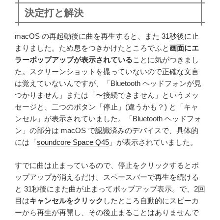
決定打と解決
macOS の再起動後に曲を再生すると、また 31秒後に止
まりました。ため息をつきかけたところでふと
画面にエ
ラーポップアップが表示されている
ことに気がつきまし
た。スクリーンショットを撮っていないので正確な文言
は覚えていないんですが、「Bluetooth ヘッドフォンが見
つかりません」または「〜接続できません」というメッ
セージと、二つのボタン「停止」(違うかも？) と「キャ
ンセル」が表示されていました。「Bluetooth ヘッドフォ
ン」の部分は macOS で認識済みのデバイスで、具体的
には「
soundcore Space Q45
」が表示されていました。
すでに曲は止まっているので、停止をクリックするとポ
ップアップが消えるだけ。スペースバーで再生を続ける
と 31秒後にまた曲が止まってポップアップ表示。で、2回
目は
キャンセルをクリック
したところ自動的にスピーカ
ーから再生が再開し、その後止まることはありませんで