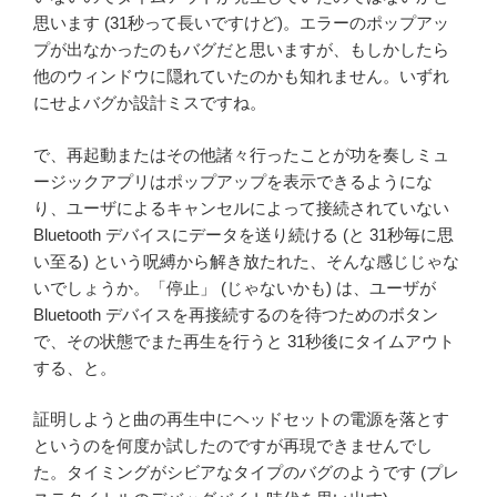
思います (31秒って長いですけど)。エラーのポップアッ
プが出なかったのもバグだと思いますが、もしかしたら
他のウィンドウに隠れていたのかも知れません。いずれ
にせよバグか設計ミスですね。
で、再起動またはその他諸々行ったことが功を奏しミュ
ージックアプリはポップアップを表示できるようにな
り、ユーザによるキャンセルによって接続されていない
Bluetooth デバイスにデータを送り続ける (と 31秒毎に思
い至る) という呪縛から解き放たれた、そんな感じじゃな
いでしょうか。「停止」 (じゃないかも) は、ユーザが
Bluetooth デバイスを再接続するのを待つためのボタン
で、その状態でまた再生を行うと 31秒後にタイムアウト
する、と。
証明しようと曲の再生中にヘッドセットの電源を落とす
というのを何度か試したのですが再現できませんでし
た。タイミングがシビアなタイプのバグのようです (プレ