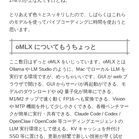
27B のが上なんですけどね。
とりあえず色々とスッキリしたので、しばらくはこれら
のモデルを使ってバイブコーディングに時間を使おうと
思います。
oMLX についてもうちょっと
ここ数日はずっと oMLX をいじっています。oMLX とは
Ollama や LM Studio のように、Mac でローカル LLM を
実行する環境ですが、めっちゃいいです。GUI が web ブ
ラウザで開ける、GUI からサーバが再起動ができる、モ
デルのダウンロードや oQ 量子化が簡単にできる、
M1/M2 チップで速く動く FP16 へも変換できる、Vision
や MTP 機能を外して少し小さくできる、各種ベンチマー
クが簡単に実行・共有できる、Claude Code / Codex /
OpenClaw / OpenCode 等コーディングエージェントの
LLM 実行環境として使える、KV キャッシュを外付け
SSD 等に置ける、更新が頻繁で新しい技術が早く試せ