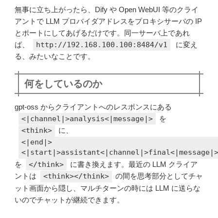
無事に立ち上がったら、Dify や Open WebUI 等のクライ
アントで LLM プロバイダアドレスをプロキシサーバの IP
とポートにしてあげるだけです。同一サーバ上であれ
ば、
http://192.168.100.100:8484/v1
に変え
る、みたいなことです。
何をしているのか
gpt-oss からクライアントへのレスポンスにある
<|channel|>analysis<|message|>
を
<think>
に、
<|end|>
<|start|>assistant<|channel|>final<|message|
を
</think>
に書き換えます。最近の LLM クライア
ントは
<think></think>
の間を思考部分としてチャ
ット画面から隠し、マルチターンの時には LLM に送らな
いのでチャットが継続できます。