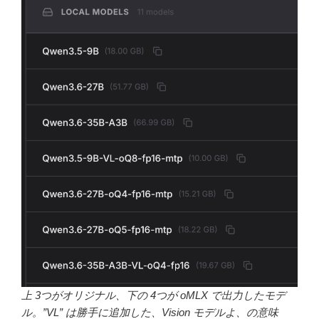
上 3つがオリジナル、下の 4つが oMLX で出力したモデ
ル。”VL” は勝手に追加した、Vision モデルよ、の意味