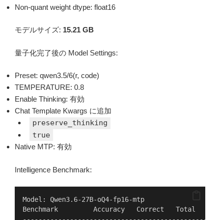
Non-quant weight dtype: float16
モデルサイズ:
15.21 GB
量子化完了後の Model Settings:
Preset: qwen3.5/6(r, code)
TEMPERATURE: 0.8
Enable Thinking: 有効
Chat Template Kwargs に追加
preserve_thinking
true
Native MTP: 有効
Intelligence Benchmark:
Model: Qwen3.6-27B-oQ4-fp16-mtp
Benchmark         Accuracy   Correct   Total   Tim
--------------------------------------------------