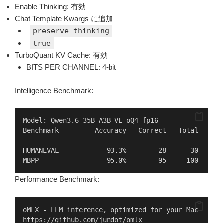
Enable Thinking: 有効
Chat Template Kwargs に追加
preserve_thinking
true
TurboQuant KV Cache: 有効
BITS PER CHANNEL: 4-bit
Intelligence Benchmark:
Model: Qwen3.6-35B-A3B-VL-oQ4-fp16
Benchmark         Accuracy   Correct   Total   Tim
--------------------------------------------------
HUMANEVAL            93.3%        28      30     8
MBPP                 95.0%        95     100    28
Performance Benchmark:
oMLX - LLM inference, optimized for your Mac
https://github.com/jundot/omlx