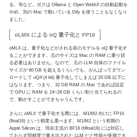
る、等など。ボクは Ollama と Open WebUI の自動起動を
やめ、別の Mac で動いている Dify を使うこともなくなり
ました。
oLMX による oQ 量子化と FP16
oMLX は、量子化などがされる前のモデルを oQ 量子化す
ることができます。元のサイズは Mac の RAM に乗り切
る必要はありません。なので、元の LLM 自体のファイル
サイズが 60 GB を超えるくらいでも、がんばってダウン
ロードして oQ4 (4 bit) 量子化してしまえば 20 GB 以下に
はなります。つまり、32 GB RAM の Mac であれば設定
で GPU に RAM を 24~26 GB くらい割り当てられるの
で、動かすことができちゃうんです。
さらに oMLX で量子化する際には、M1/M2 向けに FP16
(float16) という精度も選べます。M1/M2 という初期の
Apple Silicon は、現在主流の BF16 (bfloat16) には対応し
ておらず同精度で書き出された LLM だと性能が発揮でき