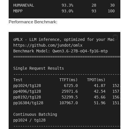
HUMANEVAL            93.3%        28      30    28
MBPP                 93.0%        93     100   104
Performance Benchmark:
oMLX - LLM inference, optimized for your Mac
https://github.com/jundot/omlx
Benchmark Model: Qwen3.6-27B-oQ4-fp16-mtp
==================================================
Single Request Results
--------------------------------------------------
Test                TTFT(ms)    TPOT(ms)        pp
pp1024/tg128          6725.0       41.87   152.3 t
pp4096/tg128         25971.6       42.54   157.7 t
pp8192/tg128         52299.5       45.66   156.6 t
pp16384/tg128       107967.0       51.96   151.8 t
Continuous Batching
pp1024 / tg128
--------------------------------------------------