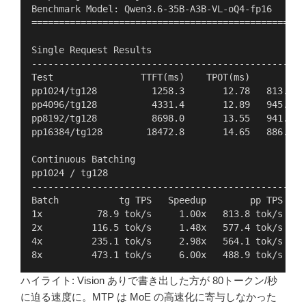
Benchmark Model: Qwen3.6-35B-A3B-VL-oQ4-fp16
==================================================
Single Request Results
--------------------------------------------------
Test                TTFT(ms)    TPOT(ms)        pp
pp1024/tg128          1258.3       12.78   813.8 t
pp4096/tg128          4331.4       12.89   945.7 t
pp8192/tg128          8698.0       13.55   941.8 t
pp16384/tg128        18472.8       14.65   886.9 t
Continuous Batching
pp1024 / tg128
--------------------------------------------------
Batch           tg TPS   Speedup        pp TPS    
1x          78.9 tok/s     1.00x   813.8 tok/s   8
2x         116.5 tok/s     1.48x   577.4 tok/s   2
4x         235.1 tok/s     2.98x   564.1 tok/s   1
8x         473.1 tok/s     6.00x   488.9 tok/s    
ハイライト: Vision ありで書き出した方が 80トークン/秒
に迫る速度に。MTP は MoE の高速化に寄与しなかった