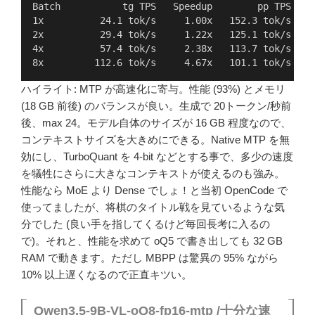
Batch           tg TPS   Speedup        pp TPS    
1x          24.1 tok/s     1.00x   152.3 tok/s   1
2x          29.4 tok/s     1.22x   125.1 tok/s    
4x          57.4 tok/s     2.38x   113.7 tok/s    
8x         112.6 tok/s     4.67x   101.1 tok/s    
ハイライト: MTP が高速化に寄与。性能 (93%) とメモリ
(18 GB 前後) のバランスが良い。生成で 20トークン/秒前
後、max 24。モデル自体のサイズが 16 GB 程度なので、
コンテキストサイズを大きめにできる。Native MTP を無
効にし、TurboQuant を 4-bit などとする事で、多少の速度
を犠牲にさらに大きなコンテキストが使えるのも強み。
性能なら MoE より Dense でしょ！と当初 OpenCode で
使ってましたが、将棋のタイトル戦を見ているような気
分でした (良い手を指してくるけど毎回長考に入るの
で)。それと、性能を求めて oQ5 で書き出しても 32 GB
RAM で動きます。ただし MBPP は驚異の 95% ながら
10% 以上遅くなるので正直キツい。
Qwen3.5-9B-VL-oQ8-fp16-mtp /十分な速