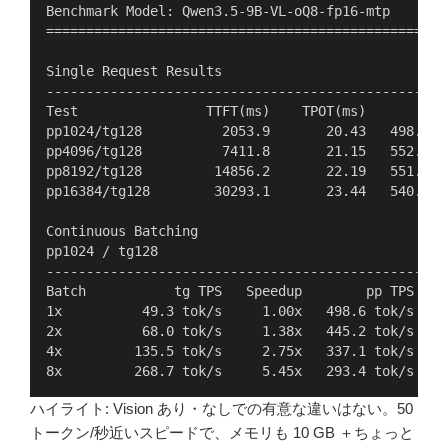
Benchmark Model: Qwen3.5-9B-VL-oQ8-fp16-mtp
==================================================
Single Request Results
--------------------------------------------------
Test                TTFT(ms)    TPOT(ms)        pp
pp1024/tg128          2053.9       20.43   498.6 t
pp4096/tg128          7411.8       21.15   552.6 t
pp8192/tg128         14856.2       22.19   551.4 t
pp16384/tg128        30293.1       23.44   540.8 t
Continuous Batching
pp1024 / tg128
--------------------------------------------------
Batch           tg TPS   Speedup        pp TPS    
1x          49.3 tok/s     1.00x   498.6 tok/s   4
2x          68.0 tok/s     1.38x   445.2 tok/s   2
4x         135.5 tok/s     2.75x   337.1 tok/s    
8x         268.7 tok/s     5.45x   293.4 tok/s    
ハイライト: Vision あり・なしでの有意な違いはない。50
トークン/秒近いスピードで、メモリも 10 GB ＋ちょっと