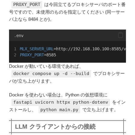
PROXY_PORT
は今回立てるプロキシサーバのポート番
号ですので、未使用のものを指定してください (同一サー
バ上なら 8484 とか)。
.env
MLX_SERVER_URL
=http://192.168.100.100:8585/v1
PROXY_PORT
=8585
Docker が動いている環境であれば、
docker compose up -d --build
でプロキシサー
バが立ち上がります。
Docker を使わない場合は、Python の仮想環境に
fastapi uvicorn httpx python-dotenv
をイン
ストールし、
python main.py
で立ち上げます。
LLM クライアントからの接続