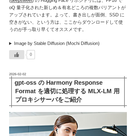
(
deepsweet
) の Hugging Face リポジトリには、FP16 で
oQ 量子化された新しめ＆有名どころの複数バリアントが
アップされています。よって、書き出しが面倒、SSD に
空きがない、という方は、ここからダウンロードして使
うのが手っ取り早くてオススメです。
Image by Stable Diffusion (Mochi Diffusion)
0
投
2026-02-02
稿
gpt-oss の Harmony Response
日:
Format を適切に処理する MLX-LM 用
プロキシサーバをご紹介