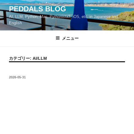
コ
PEDDALS BLOG
ン
AI, LLM, Python, Mac, Pythonista3, iOS, etc. in Japanese and
テ
English
ン
ツ
メニュー
へ
ス
キ
カテゴリー:
AI/LLM
ッ
プ
投
2026-05-31
稿
日: