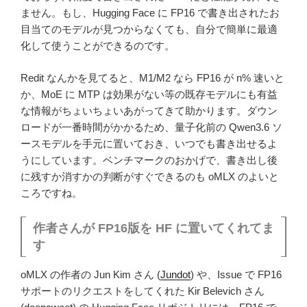
ません。もし、Hugging Face に FP16 で書き出されたお
目当てのモデルが見つからなくても、自分で簡単に最適
化して使うことができるのです。
Redit なんかを見てると、M1/M2 なら FP16 が n% 速いと
か、MoE に MTP は効果がない等の既存モデルにも有益
な情報がちょいちょいあがってきて助かります。ダウン
ロードが一番時間がかかるため、量子化前の Qwen3.6 ソ
ースモデルを手元に置いておき、いつでも書き出せるよ
うにしています。ベンチマークのおかげで、書き出し後
に残すか消すかの判断がすぐできるのも oMLX のよいと
ころですね。
作者さんが FP16版を HF に置いてくれてま
す
oMLX の作者の Jun Kim さん (
Jundot
) や、Issue で FP16
サポートのリクエストをしてくれた Kir Belevich さん