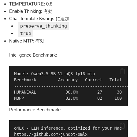
TEMPERATURE: 0.8
Enable Thinking: 有効
Chat Template Kwargs に追加
preserve_thinking
true
Native MTP: 有効
Intelligence Benchmark:
Model: Qwen3.5-9B-VL-oQ8-fp16-mtp
Benchmark         Accuracy   Correct   Total   Tim
--------------------------------------------------
HUMANEVAL            90.0%        27      30    30
MBPP                 82.0%        82     100     1
Performance Benchmark:
oMLX - LLM inference, optimized for your Mac
https://github.com/jundot/omlx