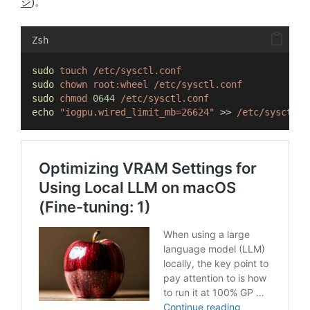
ジ
)。
Zsh
sudo
touch
/etc/sysctl.conf
sudo
chown
root:wheel
/etc/sysctl.conf
sudo
chmod
0644
/etc/sysctl.conf
echo
"iogpu.wired_limit_mb=26624"
 >> 
/etc/sysctl.c