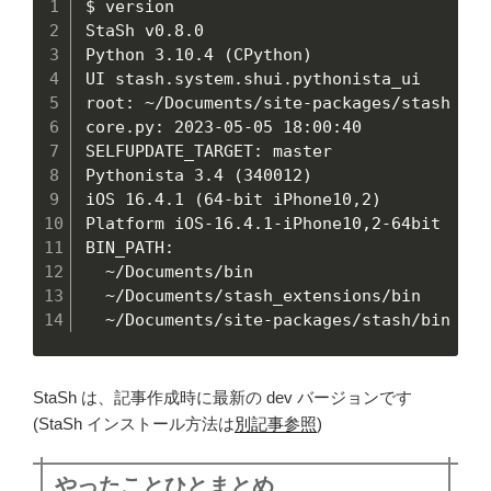
$ version

StaSh v0.8.0

Python 3.10.4 (CPython)

UI stash.system.shui.pythonista_ui

root: ~/Documents/site-packages/stash

core.py: 2023-05-05 18:00:40

SELFUPDATE_TARGET: master

Pythonista 3.4 (340012)

iOS 16.4.1 (64-bit iPhone10,2)

Platform iOS-16.4.1-iPhone10,2-64bit

BIN_PATH:

  ~/Documents/bin

  ~/Documents/stash_extensions/bin

  ~/Documents/site-packages/stash/bin
StaSh は、記事作成時に最新の dev バージョンです
(StaSh インストール方法は
別記事参照
)
やったことひとまとめ