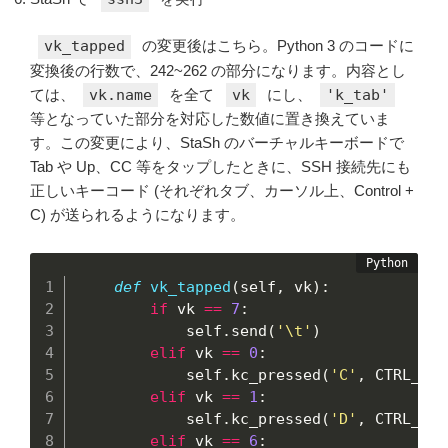
vk_tapped
の変更後はこちら。Python 3 のコードに
変換後の行数で、242~262 の部分になります。内容とし
ては、
vk.name
を全て
vk
にし、
'k_tab'
等となっていた部分を対応した数値に置き換えていま
す。この変更により、StaSh のバーチャルキーボードで
Tab や Up、CC 等をタップしたときに、SSH 接続先にも
正しいキーコード (それぞれタブ、カーソル上、Control +
C) が送られるようになります。
def
vk_tapped
(
self
,
 vk
)
:
if
 vk 
==
7
:
            self
.
send
(
'\t'
)
elif
 vk 
==
0
:
            self
.
kc_pressed
(
'C'
,
 CTRL_KEY
elif
 vk 
==
1
:
            self
.
kc_pressed
(
'D'
,
 CTRL_KEY
elif
 vk 
==
6
: