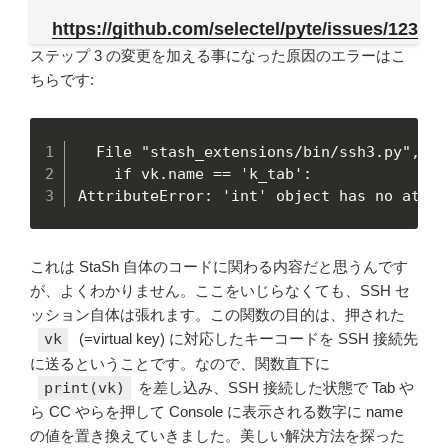
https://github.com/selectel/pyte/issues/123
ステップ 3 の変更を加える事になった原因のエラーはこ
ちらです:
  File "stash_extensions/bin/ssh3.py", li
    if vk.name == 'k_tab':

AttributeError: 'int' object has no attri
これは StaSh 自体のコードに関わる内容だと思うんです
が、よくわかりません。ここをいじらなくても、SSH セ
ッション自体は張れます。この関数の目的は、押された
vk
(=virtual key) に対応したキーコードを SSH 接続先
に送るということです。なので、関数直下に
print(vk)
を差し込み、SSH 接続した状態で Tab や
ら CC やらを押して Console に表示される数字に name
の値を置き換えていきました。美しい解決方法を探った