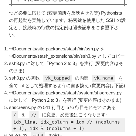
つど必要に応じて (変更箇所を反映させる等) Pythonista
の再起動を実施しています。秘密鍵を使用した SSH の設
定と、接続時の行数の指定例は
過去記事をご参照下さ
い
。
~/Documents/site-packages/stash/bin/ssh.py を
~/Documents/stash_extensions/bin/ssh3.py としてコピー
ssh3.py に対して「Python 2 to 3」を実行 (変更内容はそ
のまま)
ssh3.py の関数
vk_tapped
の内部
vk.name
を
全て int として処理するように書き換え (変更内容は下記)
~/Documents/site-packages/stash/system/shscreens.py
に対して「Python 2 to 3」を実行 (変更内容はそのまま)
shscreens.py の 541 行目と 576 行目それぞれにある
/
を
//
に変更。変更後はこうなります:
idx_line, idx_column = idx // (ncolumns
+ 1), idx % (ncolumns + 1)
StaSh で
ssh3
を実行