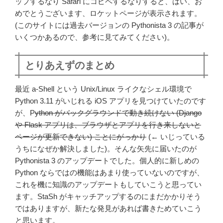
ップするなり Safari にコピペするなりすると、はい、お
めでとうございます、ロケットページが表示されます。
(このサイトには過去バージョンの Pythonista 3 の記事が
いくつかあるので、参考に見てみてください)。
とりあえずのまとめ
最近 a-Shell という Unix/Linux ライクなシェル環境で
Python 3.11 がいじれる iOS アプリを見つけていたのです
が、P
ython がバックグラウンドで動き続けない (Django
や Flask アプリは、ブラウザとアプリを行き来しないと
ページが更新できない) ことにがっかり
(← いじっている
うちになぜか解決しました)。そんな矢先に届いたのが
Pythonista 3 のアップデートでした。個人的に新しめの
Python ならではの機能はあまり使っていないのですが、
これを機に知識のアップデートもしていこうと思ってい
ます。StaSh がキャッチアップするのにまだかかりそう
ではありますが、新たな発見があれば書きためていこう
と思います。