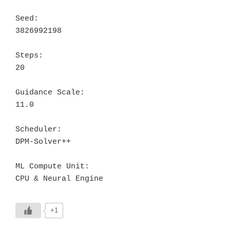
Seed:

3826992198

Steps:

20

Guidance Scale:

11.0

Scheduler:

DPM-Solver++

ML Compute Unit:

CPU & Neural Engine
+1