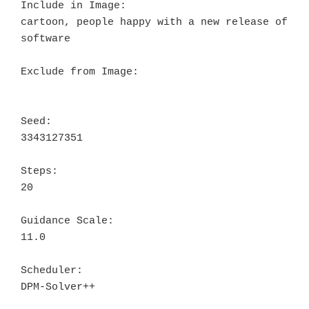
Include in Image:

cartoon, people happy with a new release of 
software

Exclude from Image:

Seed:

3343127351

Steps:

20

Guidance Scale:

11.0

Scheduler:

DPM-Solver++
