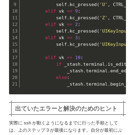
            self
.
kc_pressed
(
'U'
,
 CTRL_KEY
elif
 vk 
==
9
:
            self
.
kc_pressed
(
'Z'
,
 CTRL_KEY
elif
 vk 
==
2
:
            self
.
kc_pressed
(
'UIKeyInputUp
elif
 vk 
==
3
:
            self
.
kc_pressed
(
'UIKeyInputDo
elif
 vk 
==
10
:
if
 _stash
.
terminal
.
is_editing
                _stash
.
terminal
.
end_editi
else
:
                _stash
.
terminal
.
begin_edi
出ていたエラーと解決のためのヒント
実際に ssh が動くようになるまでに行った手順として
は、上のステップ 3 が最後になります。自分が最初にぶ