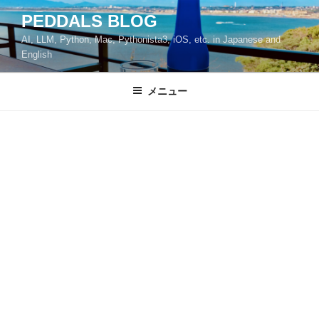
コ
PEDDALS BLOG
ン
AI, LLM, Python, Mac, Pythonista3, iOS, etc. in Japanese and
テ
English
ン
ツ
メニュー
へ
ス
キ
ッ
プ