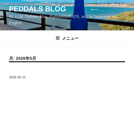
コ
PEDDALS BLOG
ン
AI, LLM, Python, Mac, Pythonista3, iOS, etc. in Japanese and
テ
English
ン
ツ
メニュー
へ
ス
キ
月:
2026年5月
ッ
プ
投
2026-05-31
稿
日: