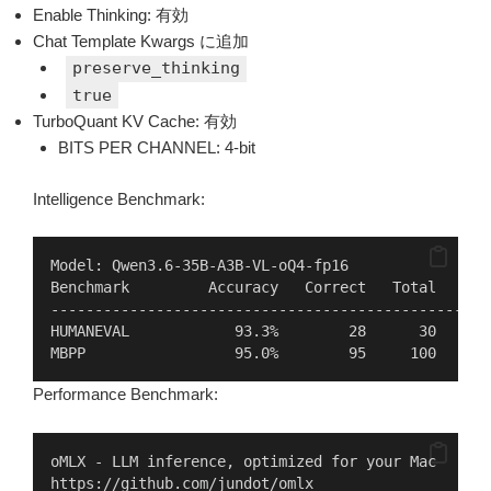
Enable Thinking: 有効
Chat Template Kwargs に追加
preserve_thinking
true
TurboQuant KV Cache: 有効
BITS PER CHANNEL: 4-bit
Intelligence Benchmark:
Model: Qwen3.6-35B-A3B-VL-oQ4-fp16
Benchmark         Accuracy   Correct   Total   Tim
--------------------------------------------------
HUMANEVAL            93.3%        28      30     8
MBPP                 95.0%        95     100    28
Performance Benchmark:
oMLX - LLM inference, optimized for your Mac
https://github.com/jundot/omlx