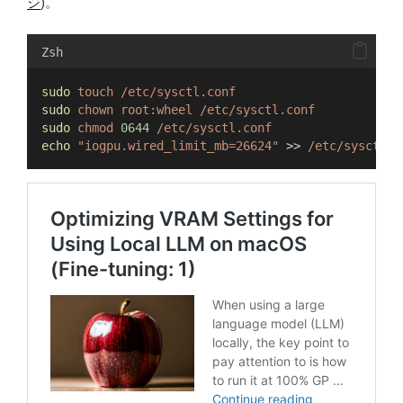
ジ
)。
Zsh
sudo
touch
/etc/sysctl.conf
sudo
chown
root:wheel
/etc/sysctl.conf
sudo
chmod
0644
/etc/sysctl.conf
echo
"iogpu.wired_limit_mb=26624"
 >> 
/etc/sysctl.c