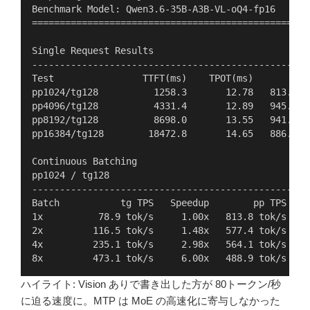
Benchmark Model: Qwen3.6-35B-A3B-VL-oQ4-fp16
==================================================
Single Request Results
--------------------------------------------------
Test                TTFT(ms)    TPOT(ms)        pp
pp1024/tg128          1258.3       12.78   813.8 t
pp4096/tg128          4331.4       12.89   945.7 t
pp8192/tg128          8698.0       13.55   941.8 t
pp16384/tg128        18472.8       14.65   886.9 t
Continuous Batching
pp1024 / tg128
--------------------------------------------------
Batch           tg TPS   Speedup        pp TPS    
1x          78.9 tok/s     1.00x   813.8 tok/s   8
2x         116.5 tok/s     1.48x   577.4 tok/s   2
4x         235.1 tok/s     2.98x   564.1 tok/s   1
8x         473.1 tok/s     6.00x   488.9 tok/s    
ハイライト: Vision ありで書き出した方が 80トークン/秒
に迫る速度に。MTP は MoE の高速化に寄与しなかった