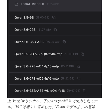
上 3つがオリジナル、下の 4つが oMLX で出力したモデ
ル。”VL” は勝手に追加した、Vision モデルよ、の意味