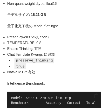
Non-quant weight dtype: float16
モデルサイズ:
15.21 GB
量子化完了後の Model Settings:
Preset: qwen3.5/6(r, code)
TEMPERATURE: 0.8
Enable Thinking: 有効
Chat Template Kwargs に追加
preserve_thinking
true
Native MTP: 有効
Intelligence Benchmark:
Model: Qwen3.6-27B-oQ4-fp16-mtp
Benchmark         Accuracy   Correct   Total   Tim
--------------------------------------------------