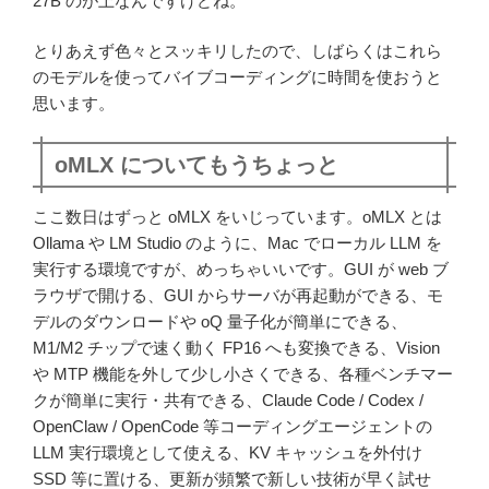
27B のが上なんですけどね。
とりあえず色々とスッキリしたので、しばらくはこれら
のモデルを使ってバイブコーディングに時間を使おうと
思います。
oMLX についてもうちょっと
ここ数日はずっと oMLX をいじっています。oMLX とは
Ollama や LM Studio のように、Mac でローカル LLM を
実行する環境ですが、めっちゃいいです。GUI が web ブ
ラウザで開ける、GUI からサーバが再起動ができる、モ
デルのダウンロードや oQ 量子化が簡単にできる、
M1/M2 チップで速く動く FP16 へも変換できる、Vision
や MTP 機能を外して少し小さくできる、各種ベンチマー
クが簡単に実行・共有できる、Claude Code / Codex /
OpenClaw / OpenCode 等コーディングエージェントの
LLM 実行環境として使える、KV キャッシュを外付け
SSD 等に置ける、更新が頻繁で新しい技術が早く試せ