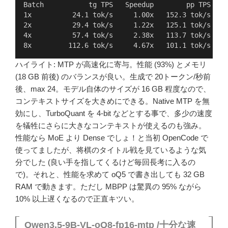
Batch           tg TPS   Speedup        pp TPS    
1x          24.1 tok/s     1.00x   152.3 tok/s   1
2x          29.4 tok/s     1.22x   125.1 tok/s    
4x          57.4 tok/s     2.38x   113.7 tok/s    
8x         112.6 tok/s     4.67x   101.1 tok/s    
ハイライト: MTP が高速化に寄与。性能 (93%) とメモリ
(18 GB 前後) のバランスが良い。生成で 20トークン/秒前
後、max 24。モデル自体のサイズが 16 GB 程度なので、
コンテキストサイズを大きめにできる。Native MTP を無
効にし、TurboQuant を 4-bit などとする事で、多少の速度
を犠牲にさらに大きなコンテキストが使えるのも強み。
性能なら MoE より Dense でしょ！と当初 OpenCode で
使ってましたが、将棋のタイトル戦を見ているような気
分でした (良い手を指してくるけど毎回長考に入るの
で)。それと、性能を求めて oQ5 で書き出しても 32 GB
RAM で動きます。ただし MBPP は驚異の 95% ながら
10% 以上遅くなるので正直キツい。
Qwen3.5-9B-VL-oQ8-fp16-mtp /十分な速