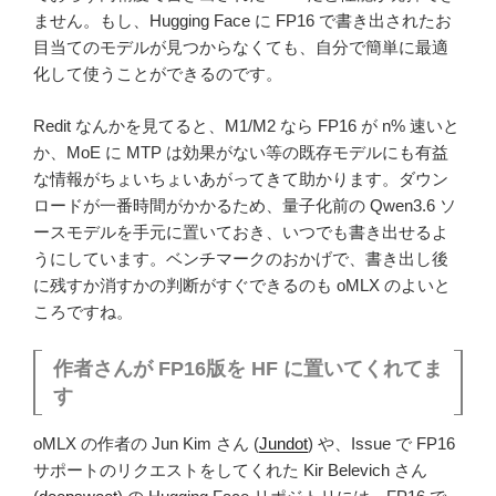
ません。もし、Hugging Face に FP16 で書き出されたお
目当てのモデルが見つからなくても、自分で簡単に最適
化して使うことができるのです。
Redit なんかを見てると、M1/M2 なら FP16 が n% 速いと
か、MoE に MTP は効果がない等の既存モデルにも有益
な情報がちょいちょいあがってきて助かります。ダウン
ロードが一番時間がかかるため、量子化前の Qwen3.6 ソ
ースモデルを手元に置いておき、いつでも書き出せるよ
うにしています。ベンチマークのおかげで、書き出し後
に残すか消すかの判断がすぐできるのも oMLX のよいと
ころですね。
作者さんが FP16版を HF に置いてくれてま
す
oMLX の作者の Jun Kim さん (
Jundot
) や、Issue で FP16
サポートのリクエストをしてくれた Kir Belevich さん