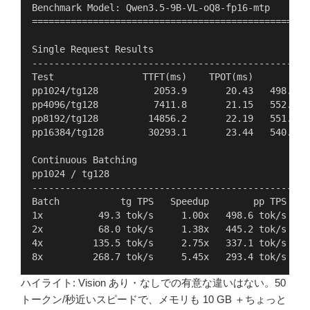
Benchmark Model: Qwen3.5-9B-VL-oQ8-fp16-mtp
==================================================
Single Request Results
--------------------------------------------------
Test                TTFT(ms)    TPOT(ms)        pp
pp1024/tg128          2053.9       20.43   498.6 t
pp4096/tg128          7411.8       21.15   552.6 t
pp8192/tg128         14856.2       22.19   551.4 t
pp16384/tg128        30293.1       23.44   540.8 t
Continuous Batching
pp1024 / tg128
--------------------------------------------------
Batch           tg TPS   Speedup        pp TPS    
1x          49.3 tok/s     1.00x   498.6 tok/s   4
2x          68.0 tok/s     1.38x   445.2 tok/s   2
4x         135.5 tok/s     2.75x   337.1 tok/s    
8x         268.7 tok/s     5.45x   293.4 tok/s    
ハイライト: Vision あり・なしでの有意な違いはない。50
トークン/秒近いスピードで、メモリも 10 GB ＋ちょっと