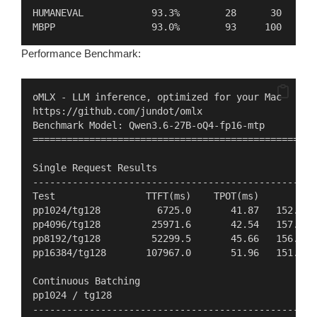
HUMANEVAL            93.3%        28      30    28
MBPP                 93.0%        93     100   104
Performance Benchmark:
oMLX - LLM inference, optimized for your Mac
https://github.com/jundot/omlx
Benchmark Model: Qwen3.6-27B-oQ4-fp16-mtp
==================================================
Single Request Results
--------------------------------------------------
Test                TTFT(ms)    TPOT(ms)        pp
pp1024/tg128          6725.0       41.87   152.3 t
pp4096/tg128         25971.6       42.54   157.7 t
pp8192/tg128         52299.5       45.66   156.6 t
pp16384/tg128       107967.0       51.96   151.8 t
Continuous Batching
pp1024 / tg128
--------------------------------------------------