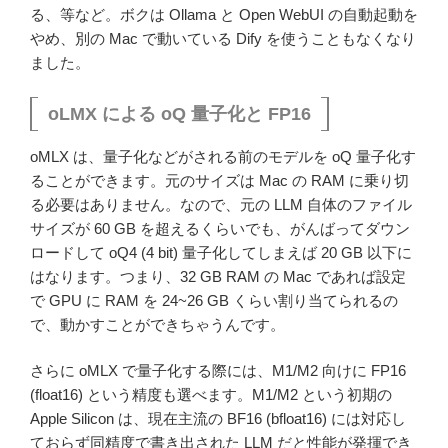
る、等など。ボクは Ollama と Open WebUI の自動起動を
やめ、別の Mac で動いている Dify を使うこともなくなり
ました。
oLMX による oQ 量子化と FP16
oMLX は、量子化などがされる前のモデルを oQ 量子化す
ることができます。元のサイズは Mac の RAM に乗り切
る必要はありません。なので、元の LLM 自体のファイル
サイズが 60 GB を超えるくらいでも、がんばってダウン
ロードして oQ4 (4 bit) 量子化してしまえば 20 GB 以下に
はなります。つまり、32 GB RAM の Mac であれば設定
で GPU に RAM を 24~26 GB くらい割り当てられるの
で、動かすことができちゃうんです。
さらに oMLX で量子化する際には、M1/M2 向けに FP16
(float16) という精度も選べます。M1/M2 という初期の
Apple Silicon は、現在主流の BF16 (bfloat16) には対応し
ておらず同精度で書き出された LLM だと性能が発揮でき